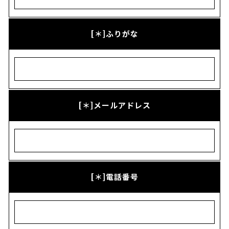
[＊]ふりがな
[＊]メールアドレス
[＊]電話番号