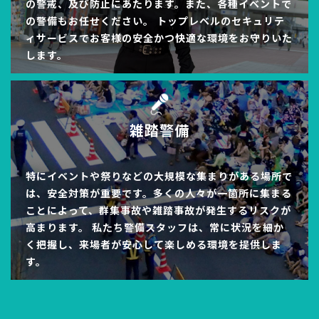
の警戒、及び防止にあたります。また、各種イベントで
の警備もお任せください。 トップレベルのセキュリテ
ィサービスでお客様の安全かつ快適な環境をお守りいた
します。
雑踏警備
特にイベントや祭りなどの大規模な集まりがある場所で
は、安全対策が重要です。多くの人々が一箇所に集まる
ことによって、群集事故や雑踏事故が発生するリスクが
高まります。 私たち警備スタッフは、常に状況を細か
く把握し、来場者が安心して楽しめる環境を提供しま
す。